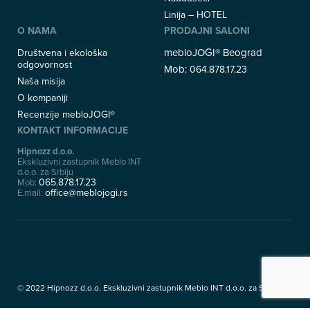
Linija – HOTEL
O NAMA
PRODAJNI SALONI
mebloJOGI® Beograd
Društvena i ekološka
odgovornost
Mob:
064.878.17.23
Naša misija
O kompaniji
Recenzije mebloJOGI®
KONTAKT INFORMACIJE
Hipnozz d.o.o.
Ekskluzivni zastupnik Meblo INT
d.o.o. za Srbiju
065.878.17.23
Mob:
office@meblojogi.rs
E.mail:
© 2022 Hipnozz d.o.o. Ekskluzivni zastupnik Meblo INT d.o.o. za Srbiju