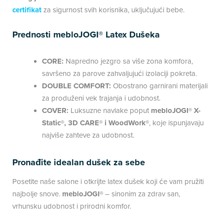
certifikat
za sigurnost svih korisnika, uključujući bebe.
Prednosti mebloJOGI® Latex Dušeka
CORE:
Napredno jezgro sa više zona komfora,
savršeno za parove zahvaljujući izolaciji pokreta.
DOUBLE COMFORT:
Obostrano garnirani materijali
za produženi vek trajanja i udobnost.
COVER:
Luksuzne navlake poput
mebloJOGI® X-
Static®, 3D CARE® i WoodWork®
, koje ispunjavaju
najviše zahteve za udobnost.
Pronađite idealan dušek za sebe
Posetite naše salone i otkrijte latex dušek koji će vam pružiti
najbolje snove.
mebloJOGI®
– sinonim za zdrav san,
vrhunsku udobnost i prirodni komfor.