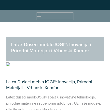
Latex Dušeci mebloJOGI®: Inovacija i
Prirodni Materijali i Vrhunski Komfor
Latex Dušeci mebloJOGI®: Inovacija, Prirodni
Materijali i Vrhunski Komfor
Latex dušeci mebloJOGI® spajaju inovativne tehnologije,
prirodne materijale i superiornu udobnost. Uz naše modele,
otkrijte potpuno novo iskustvo sna!