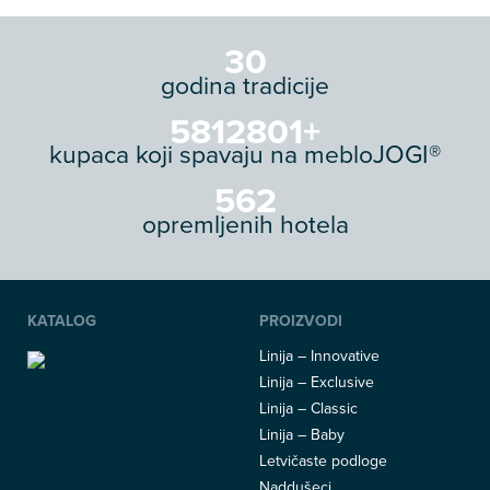
34
godina tradicije
6652801
+
kupaca koji spavaju na mebloJOGI®
644
opremljenih hotela
KATALOG
PROIZVODI
Linija – Innovative
Linija – Exclusive
Linija – Classic
Linija – Baby
Letvičaste podloge
Naddušeci