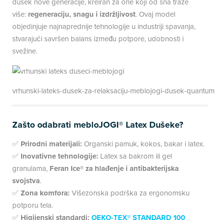
dušek nove generacije, kreiran za one koji od sna traže
više:
regeneraciju, snagu i izdržljivost
. Ovaj model
objedinjuje najnaprednije tehnologije u industriji spavanja,
stvarajući savršen balans između potpore, udobnosti i
svežine.
vrhunski-lateks-dusek-za-relaksaciju-meblojogi-dusek-quantum
Zašto odabrati mebloJOGI® Latex Dušeke?
✅
Prirodni materijali:
Organski pamuk, kokos, bakar i latex.
✅
Inovativne tehnologije:
Latex sa bakrom ili gel
granulama,
Feran Ice® za hlađenje i antibakterijska
svojstva
.
✅
Zona komfora:
Višezonska podrška za ergonomsku
potporu tela.
✅
Higijenski standardi:
OEKO-TEX® STANDARD 100