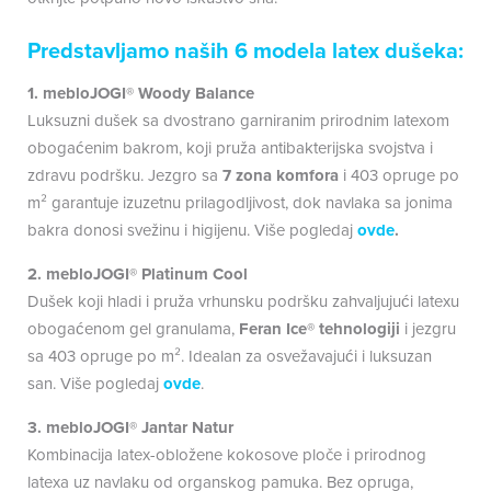
Predstavljamo naših 6 modela latex dušeka:
1. mebloJOGI® Woody Balance
Luksuzni dušek sa dvostrano garniranim prirodnim latexom
obogaćenim bakrom, koji pruža antibakterijska svojstva i
zdravu podršku. Jezgro sa
7 zona komfora
i 403 opruge po
m² garantuje izuzetnu prilagodljivost, dok navlaka sa jonima
bakra donosi svežinu i higijenu. Više pogledaj
ovde
.
2. mebloJOGI® Platinum Cool
Dušek koji hladi i pruža vrhunsku podršku zahvaljujući latexu
obogaćenom gel granulama,
Feran Ice® tehnologiji
i jezgru
sa 403 opruge po m². Idealan za osvežavajući i luksuzan
san. Više pogledaj
ovde
.
3. mebloJOGI® Jantar Natur
Kombinacija latex-obložene kokosove ploče i prirodnog
latexa uz navlaku od organskog pamuka. Bez opruga,