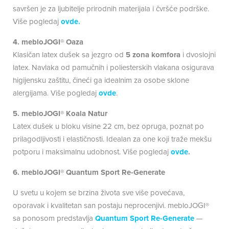
savršen je za ljubitelje prirodnih materijala i čvršće podrške.
Više pogledaj
ovde.
4. mebloJOGI® Oaza
Klasičan latex dušek sa jezgro od
5 zona komfora
i dvoslojni
latex. Navlaka od pamučnih i poliesterskih vlakana osigurava
higijensku zaštitu, čineći ga idealnim za osobe sklone
alergijama. Više pogledaj
ovde
.
5. mebloJOGI® Koala Natur
Latex dušek u bloku visine 22 cm, bez opruga, poznat po
prilagodljivosti i elastičnosti. Idealan za one koji traže mekšu
potporu i maksimalnu udobnost. Više pogledaj
ovde
.
6. mebloJOGI® Quantum Sport Re-Generate
U svetu u kojem se brzina života sve više povećava,
oporavak i kvalitetan san postaju neprocenjivi. mebloJOGI®
sa ponosom predstavlja
Quantum Sport Re-Generate
—