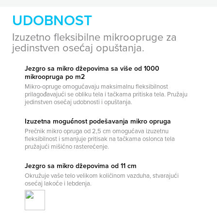
UDOBNOST
Izuzetno fleksibilne mikroopruge za
jedinstven osećaj opuštanja.
Jezgro sa mikro džepovima sa više od 1000
mikroopruga po m2
Mikro-opruge omogućavaju maksimalnu fleksibilnost
prilagođavajući se obliku tela i tačkama pritiska tela. Pružaju
jedinstven osećaj udobnosti i opuštanja.
Izuzetna mogućnost podešavanja mikro opruga
Prečnik mikro opruga od 2,5 cm omogućava izuzetnu
fleksibilnost i smanjuje pritisak na tačkama oslonca tela
pružajući mišićno rasterećenje.
Jezgro sa mikro džepovima od 11 cm
Okružuje vaše telo velikom količinom vazduha, stvarajući
osećaj lakoće i lebdenja.