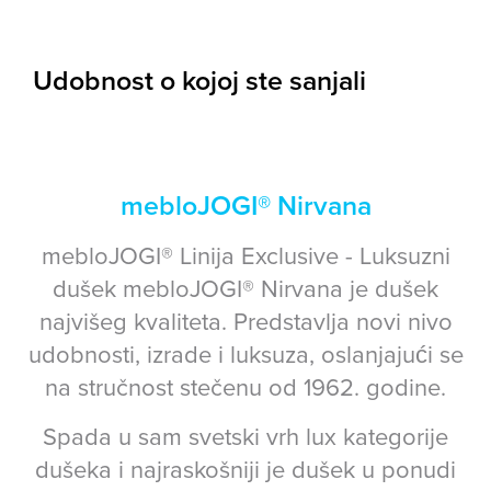
Udobnost o kojoj ste sanjali
mebloJOGI® Nirvana
mebloJOGI® Linija Exclusive - Luksuzni
dušek mebloJOGI® Nirvana je dušek
najvišeg kvaliteta. Predstavlja novi nivo
udobnosti, izrade i luksuza, oslanjajući se
na stručnost stečenu od 1962. godine.
Spada u sam svetski vrh lux kategorije
dušeka i najraskošniji je dušek u ponudi