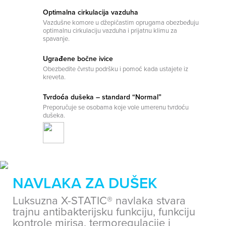
Optimalna cirkulacija vazduha
Vazdušne komore u džepičastim oprugama obezbeđuju
optimalnu cirkulaciju vazduha i prijatnu klimu za
spavanje.
Ugrađene bočne ivice
Obezbedite čvrstu podršku i pomoć kada ustajete iz
kreveta.
Tvrdoća dušeka – standard “Normal”
Preporučuje se osobama koje vole umerenu tvrdoću
dušeka.
NAVLAKA ZA DUŠEK
Luksuzna X-STATIC® navlaka stvara
trajnu antibakterijsku funkciju, funkciju
kontrole mirisa, termoregulacije i