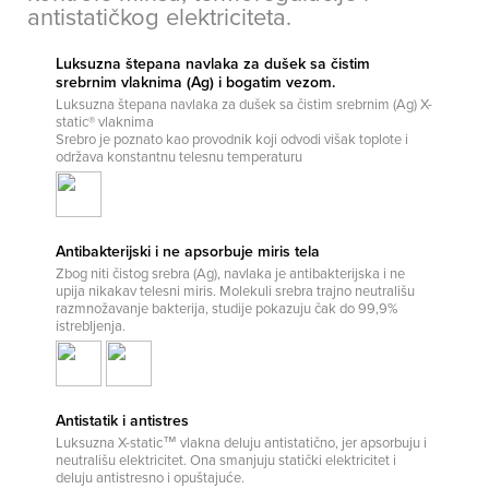
antistatičkog elektriciteta.
Luksuzna štepana navlaka za dušek sa čistim
srebrnim vlaknima (Ag) i bogatim vezom.
Luksuzna štepana navlaka za dušek sa čistim srebrnim (Ag) X-
static® vlaknima
Srebro je poznato kao provodnik koji odvodi višak toplote i
održava konstantnu telesnu temperaturu
Antibakterijski i ne apsorbuje miris tela
Zbog niti čistog srebra (Ag), navlaka je antibakterijska i ne
upija nikakav telesni miris. Molekuli srebra trajno neutrališu
razmnožavanje bakterija, studije pokazuju čak do 99,9%
istrebljenja.
Antistatik i antistres
Luksuzna X-static™ vlakna deluju antistatično, jer apsorbuju i
neutrališu elektricitet. Ona smanjuju statički elektricitet i
deluju antistresno i opuštajuće.