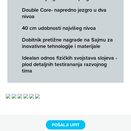
Double Core- napredno jezgro u dva
nivoa
40 cm udobnosti najvišeg nivoa
Dobitnik pretižne nagrade na Sajmu za
inovativne tehnologije i materijale
Idealan odnos fizičkih svojstava slojeva -
plod detaljnih testirananja razvojnog
tima
POŠALJI UPIT