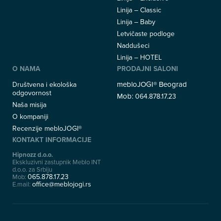
Linija – Classic
Linija – Baby
Letvičaste podloge
Naddušeci
Linija – HOTEL
O NAMA
PRODAJNI SALONI
mebloJOGI® Beograd
Društvena i ekološka
odgovornost
Mob:
064.878.17.23
Naša misija
O kompaniji
Recenzije mebloJOGI®
KONTAKT INFORMACIJE
Hipnozz d.o.o.
Ekskluzivni zastupnik Meblo INT
d.o.o. za Srbiju
065.878.17.23
Mob:
office@meblojogi.rs
E.mail: