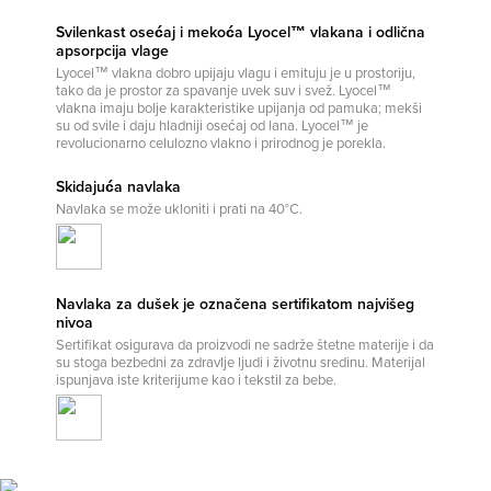
Svilenkast osećaj i mekoća Lyocel™ vlakana i odlična
apsorpcija vlage
Lyocel™ vlakna dobro upijaju vlagu i emituju je u prostoriju,
tako da je prostor za spavanje uvek suv i svež. Lyocel™
vlakna imaju bolje karakteristike upijanja od pamuka; mekši
su od svile i daju hladniji osećaj od lana. Lyocel™ je
revolucionarno celulozno vlakno i prirodnog je porekla.
Skidajuća navlaka
Navlaka se može ukloniti i prati na 40°C.
Navlaka za dušek je označena sertifikatom najvišeg
nivoa
Sertifikat osigurava da proizvodi ne sadrže štetne materije i da
su stoga bezbedni za zdravlje ljudi i životnu sredinu. Materijal
ispunjava iste kriterijume kao i tekstil za bebe.