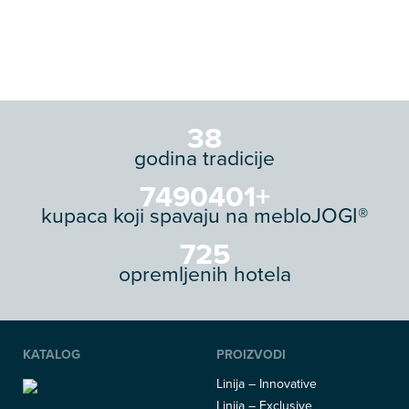
45
godina tradicije
8959201
+
kupaca koji spavaju na mebloJOGI®
867
opremljenih hotela
KATALOG
PROIZVODI
Linija – Innovative
Linija – Exclusive