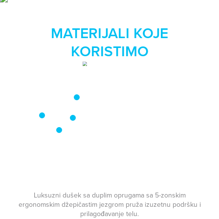
MATERIJALI KOJE
KORISTIMO
Luksuzni dušek sa duplim oprugama sa 5-zonskim
ergonomskim džepičastim jezgrom pruža izuzetnu podršku i
prilagođavanje telu.