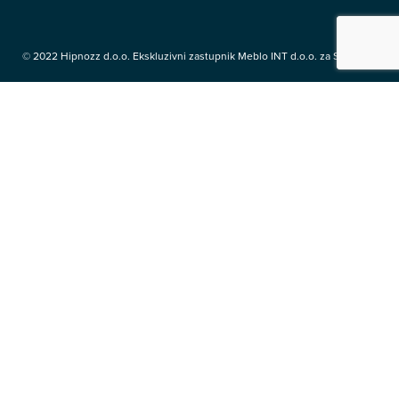
© 2022 Hipnozz d.o.o. Ekskluzivni zastupnik Meblo INT d.o.o. za Srbiju