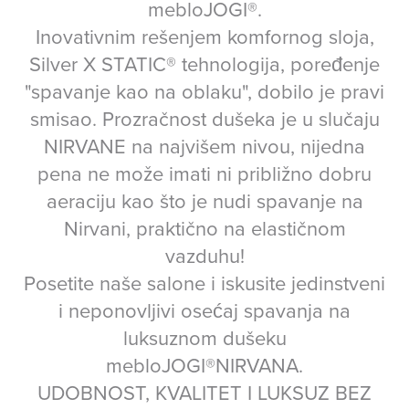
mebloJOGI®.
Inovativnim rešenjem komfornog sloja,
Silver X STATIC® tehnologija, poređenje
"spavanje kao na oblaku", dobilo je pravi
smisao. Prozračnost dušeka je u slučaju
NIRVANE na najvišem nivou, nijedna
pena ne može imati ni približno dobru
aeraciju kao što je nudi spavanje na
Nirvani, praktično na elastičnom
vazduhu!
Posetite naše salone i iskusite jedinstveni
i neponovljivi osećaj spavanja na
luksuznom dušeku
mebloJOGI®NIRVANA.
UDOBNOST, KVALITET I LUKSUZ BEZ