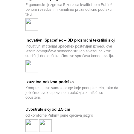
Ergonomsko jezgro sa 5 zona sa kvalitetnom Puhin®
penom i vazdušnim kanalima pruža odličnu podršku
telu.
Inovativni Spaceflex – 3D prozračni tekstilni sloj
Inovativni materijal Spaceflex postavljen između dva
jezgra omogućava slobodno strujanje vazduha kroz
središnji deo dušeka, čime se sprečava kondenzacija.
Izuzetna odzivna podrška
Kompresuju se samo opruge koje podupire telo, tako da
je kičma uvek u pravilnom položaju, a mišići su
opušteni.
Dvostruki sloj od 2,5 cm
od komforne Puhin® pene ojačava jezgro