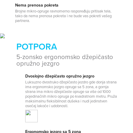
Nema prenosa pokreta
Brojne mikro-opruge ravnomerno raspoređuju pritisak tela,
tako da nema prenosa pokreta i ne bude vas pokreti vašeg
partnera.
POTPORA
5-zonsko ergonomsko džepičasto
opružno jezgro
Dvoslojno džepičasto opružno jezgro
Luksuzno dvostruko džepičasto jezdro gde donja strana
ima ergonomsko jezgro opruge sa 5 zona, a gornja
strana ima mikro džepičaste opruge sa više od 1000
pojedinačnih mikro opruga po kvadratnom metru. Pruža
maksimalnu fleksibilnost dušeka i nudi jedinstven
osećaj lakoće i udobnosti.
Ergonomsko jezgro sa 5 zona