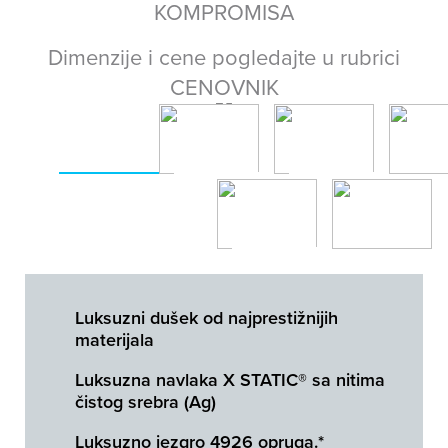
KOMPROMISA
Dimenzije i cene pogledajte u rubrici
CENOVNIK
Luksuzni dušek od najprestižnijih
materijala
Luksuzna navlaka X STATIC® sa nitima
čistog srebra (Ag)
Luksuzno jezgro 4926 opruga.*