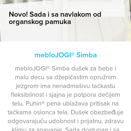
Novo! Sada i sa navlakom od
organskog pamuka
mebloJOGI® Simba
mebloJOGI® Simba dušek za bebe i
malu decu sa džepičastim opružnim
jezgrom ima nenadmašivu tačkastu
fleksibilnost i sjajna je potpora dečijem
telu. Puhin® pena ublažava pritisak na
tačkama oslonca tela. Dušek obezbeđuje
odgovarajuću udobnost i prijatnu, zdravu
klimu za spavanje. Sada dostupan i sa