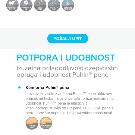
POŠALJI UPIT
POTPORA I UDOBNOST
Izuzetna prilagodljivost džepičastih
opruga i udobnost Puhin® pene
Komforna Puhin® pena
Inovativna, visokokvalitetna Puhin™ pena ublažava
pritisak na tačkama oslonca tela i pruža maksimalnu
udobnost. Puhin™ pena je elastičnija i
vazduhopropustljivija od HR pene. U JOGI®-ju pene su
perforirane što doprinosi boljoj vazduhopropustnosti.