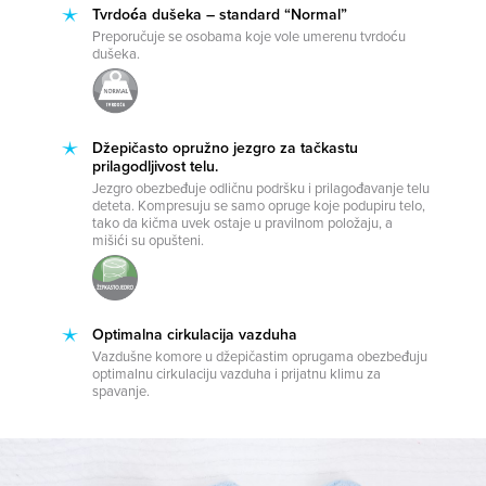
Tvrdoća dušeka – standard “Normal”
Preporučuje se osobama koje vole umerenu tvrdoću
dušeka.
Džepičasto opružno jezgro za tačkastu
prilagodljivost telu.
Jezgro obezbeđuje odličnu podršku i prilagođavanje telu
deteta. Kompresuju se samo opruge koje podupiru telo,
tako da kičma uvek ostaje u pravilnom položaju, a
mišići su opušteni.
Optimalna cirkulacija vazduha
Vazdušne komore u džepičastim oprugama obezbeđuju
optimalnu cirkulaciju vazduha i prijatnu klimu za
spavanje.