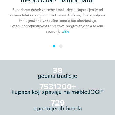
mebloJOGI® Bambi natur
Superioran dušek za bebe i malu decu. Napravljen je od
slojeva lateksa sa jutom i kokosom. Odlična, čvrsta potpora
ima ugrađene vazdušne kanale što obezbeđuje
vazduhopropustljivost i sprečava pregrevanje tela tokom
spavanja...
više
47
godina tradicije
9244801
+
kupaca koji spavaju na mebloJOGI®
894
opremljenih hotela