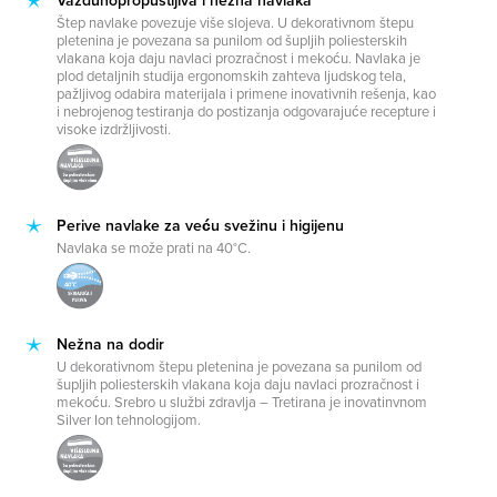
Vazduhopropustljiva i nežna navlaka
Štep navlake povezuje više slojeva. U dekorativnom štepu
pletenina je povezana sa punilom od šupljih poliesterskih
vlakana koja daju navlaci prozračnost i mekoću. Navlaka je
plod detaljnih studija ergonomskih zahteva ljudskog tela,
pažljivog odabira materijala i primene inovativnih rešenja, kao
i nebrojenog testiranja do postizanja odgovarajuće recepture i
visoke izdržljivosti.
Perive navlake za veću svežinu i higijenu
Navlaka se može prati na 40°C.
Nežna na dodir
U dekorativnom štepu pletenina je povezana sa punilom od
šupljih poliesterskih vlakana koja daju navlaci prozračnost i
mekoću. Srebro u službi zdravlja – Tretirana je inovatinvnom
Silver Ion tehnologijom.