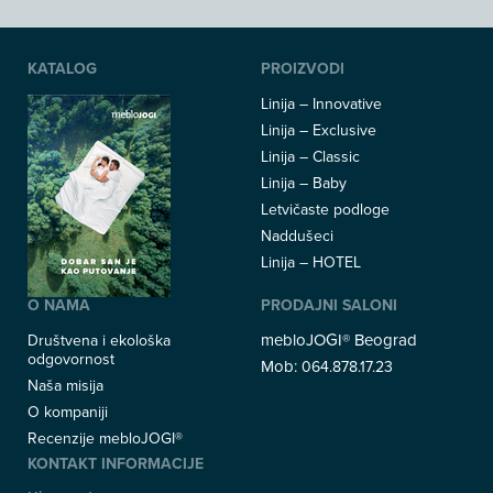
KATALOG
PROIZVODI
Linija – Innovative
Linija – Exclusive
Linija – Classic
Linija – Baby
Letvičaste podloge
Naddušeci
Linija – HOTEL
O NAMA
PRODAJNI SALONI
mebloJOGI® Beograd
Društvena i ekološka
odgovornost
Mob:
064.878.17.23
Naša misija
O kompaniji
Recenzije mebloJOGI®
KONTAKT INFORMACIJE