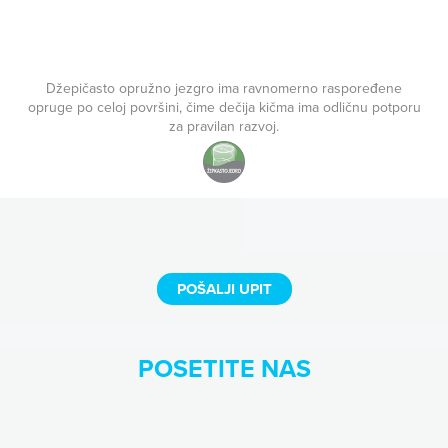
Džepičasto opružno jezgro ima ravnomerno raspoređene
opruge po celoj površini, čime dečija kičma ima odličnu potporu
za pravilan razvoj.
POŠALJI UPIT
POSETITE NAS